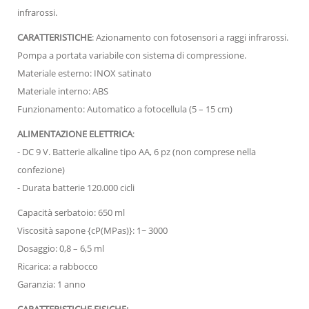
infrarossi.
CARATTERISTICHE
: Azionamento con fotosensori a raggi infrarossi.
Pompa a portata variabile con sistema di compressione.
Materiale esterno: INOX satinato
Materiale interno: ABS
Funzionamento: Automatico a fotocellula (5 – 15 cm)
ALIMENTAZIONE ELETTRICA
:
- DC 9 V. Batterie alkaline tipo AA, 6 pz (non comprese nella
confezione)
- Durata batterie 120.000 cicli
Capacità serbatoio: 650 ml
Viscosità sapone {cP(MPas)}: 1~ 3000
Dosaggio: 0,8 – 6,5 ml
Ricarica: a rabbocco
Garanzia: 1 anno
CARATTERISTICHE FISICHE: