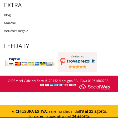
EXTRA
Blog
Marche
Voucher Regalo
FEEDATY
© DEM srl Viale dei Sarti, 6, 70132 Modugno BA - P.iva 01061680722
☀️
CHIUSURA ESTIVA:
saremo chiusi dall’
8 al 23 agosto
.
Torneremo operativi dal
24 agosto
.