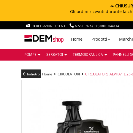
☀️
CHIUSUR
Gli ordini ricevuti durante la 
SI
DETRAZIONE FISCALE
ASSISTENZA (+39) 080 5044114
March
Home
Prodotti
POMPE
SERBATOI
TERMOIDRAULICA
PANNELLI S
Indietro
Home
CIRCOLATORI
CIRCOLATORE ALPHA1 L 25-