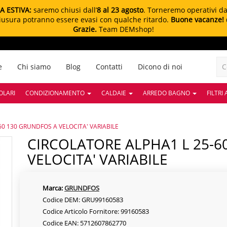
A ESTIVA:
saremo chiusi dall’
8 al 23 agosto
. Torneremo operativi d
chiusura potranno essere evasi con qualche ritardo.
Buone vacanze!
Grazie.
Team DEMshop!
e
Chi siamo
Blog
Contatti
Dicono di noi
OLARI
CONDIZIONAMENTO
CALDAIE
ARREDO BAGNO
FILTRI
60 130 GRUNDFOS A VELOCITA' VARIABILE
CIRCOLATORE ALPHA1 L 25-60 130 GRUNDFOS A
VELOCITA' VARIABILE
Marca:
GRUNDFOS
Codice DEM: GRU99160583
Codice Articolo Fornitore: 99160583
Codice EAN: 5712607862770