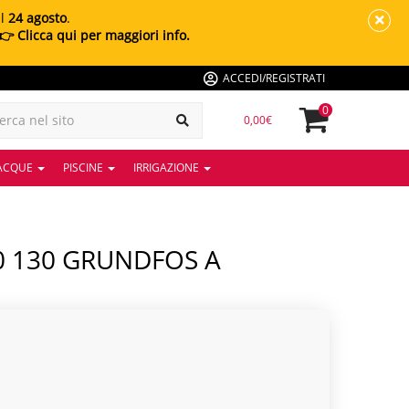
al
24 agosto
.
👉 Clicca qui per maggiori info.
ACCEDI/REGISTRATI
0
0,00€
 ACQUE
PISCINE
IRRIGAZIONE