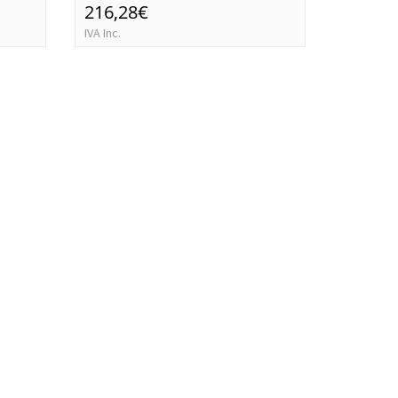
216,28€
702,6
IVA Inc.
IVA Inc.