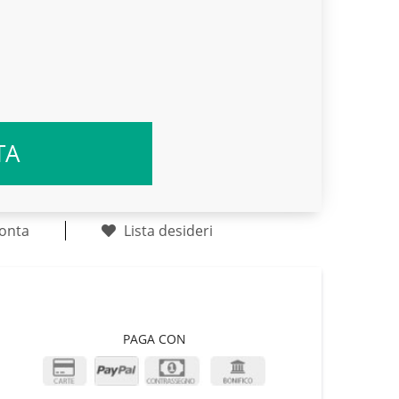
TA
onta
Lista desideri
PAGA CON