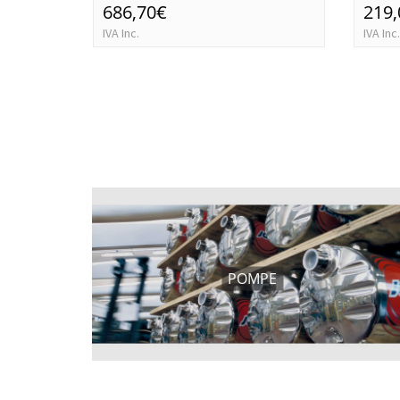
686,70€
219
IVA Inc.
IVA Inc.
POMPE