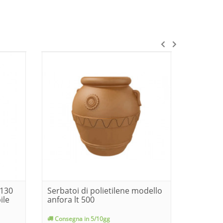
 130
Serbatoi di polietilene modello
Lowara 
ile
anfora lt 500
sommers
- kw 0.9 -
Consegna in 5/10gg
Consegn