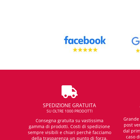
SPEDIZIONE GRATUITA
SU OLTRE 1000 PRODOTTI
Grande e
Consegna gratuita su vastissima
post ven
gamma di prodotti. Costi di spedizione
dal prim
sempre visibili e chiari perchè facciamo
caso d
della trasparenza un punto di forza.