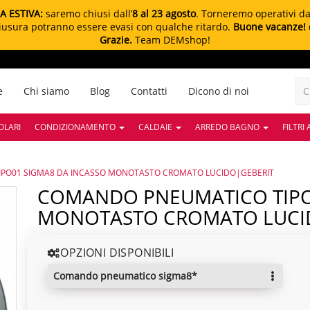
A ESTIVA:
saremo chiusi dall’
8 al 23 agosto
. Torneremo operativi d
chiusura potranno essere evasi con qualche ritardo.
Buone vacanze!
Grazie.
Team DEMshop!
e
Chi siamo
Blog
Contatti
Dicono di noi
OLARI
CONDIZIONAMENTO
CALDAIE
ARREDO BAGNO
FILTRI
PO01 SIGMA8 DA INCASSO MONOTASTO CROMATO LUCIDO|GEBERIT
COMANDO PNEUMATICO TIPO01 SIGMA8 DA INCASSO
MONOTASTO CROMATO LUCI
OPZIONI DISPONIBILI
comando pneumatico sigma8*