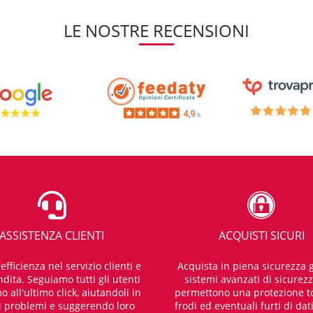
LE NOSTRE RECENSIONI
ASSISTENZA CLIENTI
ACQUISTI SICURI
fficienza nel servizio clienti e
Acquista in piena sicurezza g
dita. Seguiamo tutti gli utenti
sistemi avanzati di sicurez
o all'ultimo click, aiutandoli in
permettono una protezione t
i problemi e suggerendo loro
frodi ed eventuali furti di dat