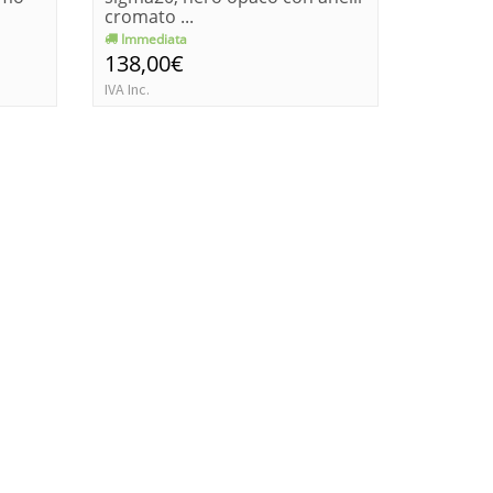
cromato ...
anelli c
Immediata
Consegn
138,00€
143,0
IVA Inc.
IVA Inc.