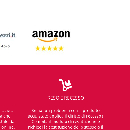
RESO E RECESSO
razie a
Se hai un problema con il prodotto
za che
acquistato applica il diritto di recesso !
otale da
Compila il modulo di restituzione e
i online.
richiedi la sostituzione dello stesso o il