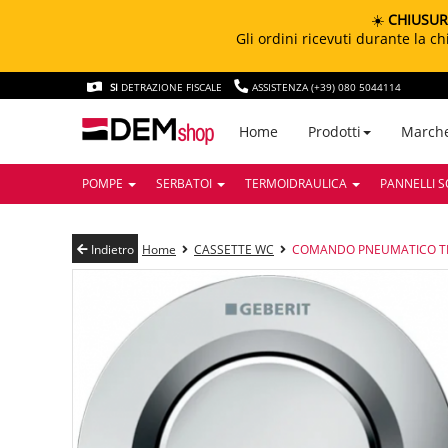
☀️
CHIUSUR
Gli ordini ricevuti durante la 
SI
DETRAZIONE FISCALE
ASSISTENZA (+39) 080 5044114
March
Home
Prodotti
POMPE
SERBATOI
TERMOIDRAULICA
PANNELLI S
Indietro
Home
CASSETTE WC
COMANDO PNEUMATICO TI