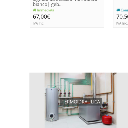
bianco| geb...
Immediata
Cons
67,00€
70,5
IVA Inc.
IVA Inc.
TERMOIDRAULICA