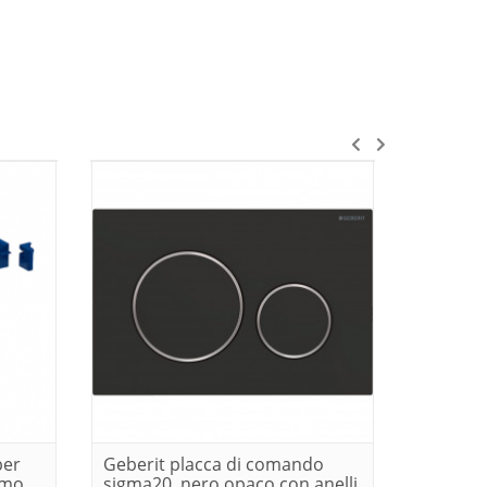
per
Geberit placca di comando
Geberit
omo
sigma20, nero opaco con anelli
sigma20