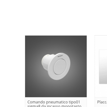
Comando pneumatico tipo01
Placc
sigma8 da incasso monotasto