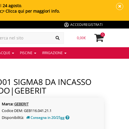
al
24 agosto
.
👉 Clicca qui per maggiori info.
ACCEDI/REGISTRATI
0
0,00€
 ACQUE
PISCINE
IRRIGAZIONE
DO|GEBERIT
Marca:
GEBERIT
Codice DEM: GEB116.041.21.1
Disponibilità:
Consegna in 20/25gg