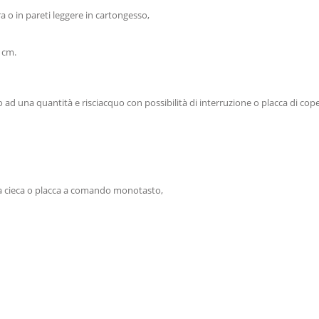
a o in pareti leggere in cartongesso,
 cm.
ad una quantità e risciacquo con possibilità di interruzione o placca di co
ra cieca o placca a comando monotasto,