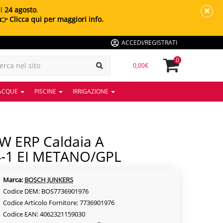
al
24 agosto
.
👉 Clicca qui per maggiori info.
ACCEDI/REGISTRATI
0
0,00€
 ACQUE
PISCINE
IRRIGAZIONE
4-1 EI METANO/GPL
Marca:
BOSCH JUNKERS
Codice DEM: BOS7736901976
Codice Articolo Fornitore: 7736901976
Codice EAN: 4062321159030