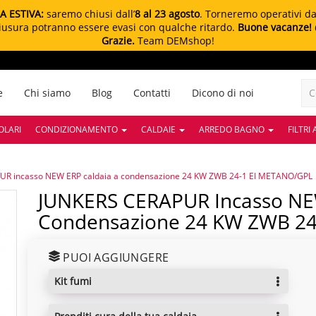
A ESTIVA:
saremo chiusi dall’
8 al 23 agosto
. Torneremo operativi d
chiusura potranno essere evasi con qualche ritardo.
Buone vacanze!
Grazie.
Team DEMshop!
e
Chi siamo
Blog
Contatti
Dicono di noi
OLARI
CONDIZIONAMENTO
CALDAIE
ARREDO BAGNO
FILTRI
R incasso NEW ERP caldaia a condensazione 24 KW ZWB 24-1 EI METANO/GPL
JUNKERS CERAPUR Incasso NEW ERP Caldaia A
Condensazione 24 KW ZWB 2
PUOI AGGIUNGERE
kit fumi