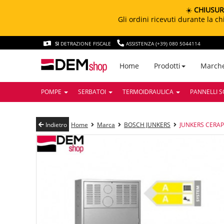
☀️
CHIUSUR
Gli ordini ricevuti durante la 
SI
DETRAZIONE FISCALE
ASSISTENZA (+39) 080 5044114
March
Home
Prodotti
POMPE
SERBATOI
TERMOIDRAULICA
PANNELLI S
Indietro
Home
Marca
BOSCH JUNKERS
JUNKERS CERAPU