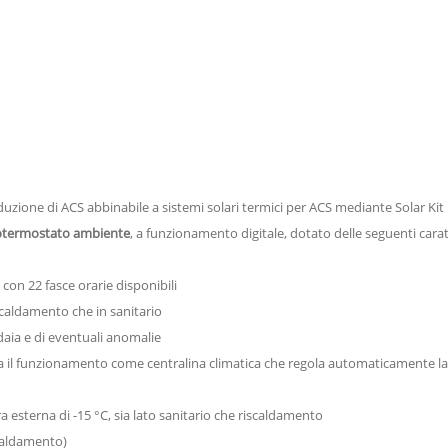
zione di ACS abbinabile a sistemi solari termici per ACS mediante Solar Kit
otermostato ambiente
, a funzionamento digitale, dotato delle seguenti carat
on 22 fasce orarie disponibili
scaldamento che in sanitario
daia e di eventuali anomalie
va il funzionamento come centralina climatica che regola automaticamente 
esterna di -15 °C, sia lato sanitario che riscaldamento
caldamento)