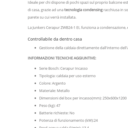
Ideale per chi dispone di pochi spazi sul proprio balcone es
di casa, grazie ad una
tecnologia condensing
racchiusa in sol
parete su cui verrà installata.
La Junkers Cerapur ZWB24-1 EI, funziona a condensazione, e 
Controllabile da dentro casa
Gestione della caldaia direttamente dall'interno dell
INFORMAZIONI TECNICHE AGGIUNTIVE:
Serie Bosch: Cerapur Incasso
Tipologia: caldaia per uso esterno
Colore: Argento
Materiale: Metallo
Dimensioni del box per incasso(mm): 250x600x1200
Peso (kg): 47
Batterie richieste: No
Potenza di funzionamento (kW):24
Prod acqua calda (l/min): 13.4