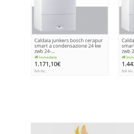
Caldaia junkers bosch cerapur
Calda
smart a condensazione 24 kw
smar
zwb 24-...
zwb 28
Immediata
Imme
1.171,10€
1.44
IVA Inc.
IVA Inc.