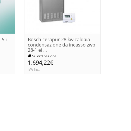
-5 i
Bosch cerapur 28 kw caldaia
Caldaia
condensazione da incasso zwb
balcony
28-1 ei ...
metano
Su ordinazione
Su ordi
1.694,22€
1.784,
IVA Inc.
IVA Inc.