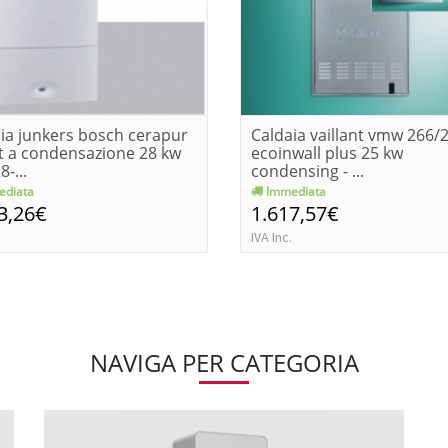
ia junkers bosch cerapur
Caldaia vaillant vmw 266/2
t a condensazione 28 kw
ecoinwall plus 25 kw
-...
condensing - ...
diata
Immediata
3,26€
1.617,57€
IVA Inc.
NAVIGA PER CATEGORIA