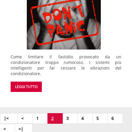
Come limitare il fastidio provocato da un
condizionatore troppo rumoroso. I sistemi più
intelligenti per far cessare le vibrazioni del
condizionatore.
LEGGI TUTTO
|<
<
1
2
3
4
5
6
>
>|