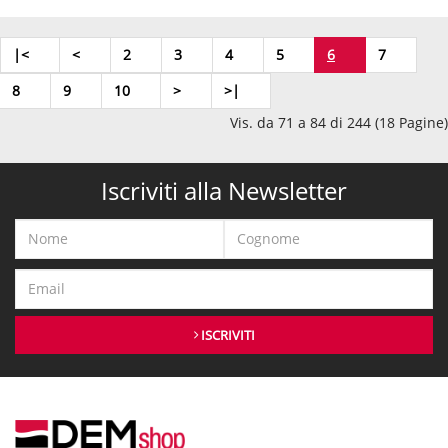
|<
<
2
3
4
5
6
7
8
9
10
>
>|
Vis. da 71 a 84 di 244 (18 Pagine)
Iscriviti alla Newsletter
ISCRIVITI