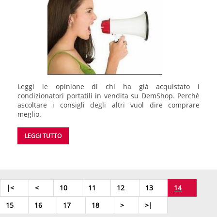
Leggi le opinione di chi ha già acquistato i
condizionatori portatili in vendita su DemShop. Perchè
ascoltare i consigli degli altri vuol dire comprare
meglio.
LEGGI TUTTO
|<
<
10
11
12
13
14
15
16
17
18
>
>|