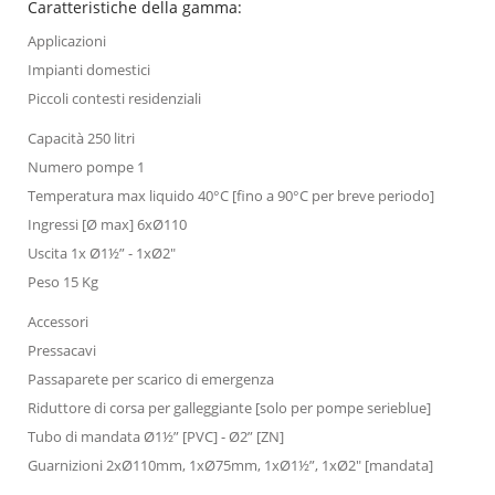
Caratteristiche della gamma:
Applicazioni
Impianti domestici
Piccoli contesti residenziali
Capacità 250 litri
Numero pompe 1
Temperatura max liquido 40°C [fino a 90°C per breve periodo]
Ingressi [Ø max] 6xØ110
Uscita 1x Ø1½” - 1xØ2"
Peso 15 Kg
Accessori
Pressacavi
Passaparete per scarico di emergenza
Riduttore di corsa per galleggiante [solo per pompe serieblue]
Tubo di mandata Ø1½” [PVC] - Ø2” [ZN]
Guarnizioni 2xØ110mm, 1xØ75mm, 1xØ1½”, 1xØ2" [mandata]