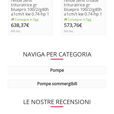
reflue zenit
reflue zenit trifase
trituratrice gr
trituratrice gr
bluepro 100/2/g40h
bluepro 100/2/g40h
a1cm/t kw 0.74-hp 1
a1cm/t kw 0.74-hp 1
Consegna in 5gg
Consegna in 5gg
638,37€
573,76€
IVA Inc.
IVA Inc.
NAVIGA PER CATEGORIA
pompe
pompe sommergibili
LE NOSTRE RECENSIONI