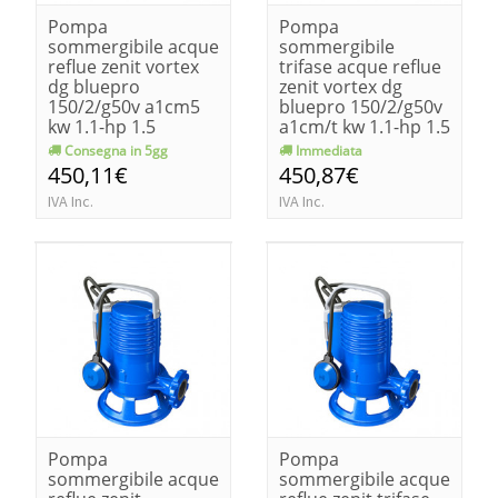
Pompa
Pompa
sommergibile acque
sommergibile
reflue zenit vortex
trifase acque reflue
dg bluepro
zenit vortex dg
150/2/g50v a1cm5
bluepro 150/2/g50v
kw 1.1-hp 1.5
a1cm/t kw 1.1-hp 1.5
Consegna in 5gg
Immediata
450,11€
450,87€
IVA Inc.
IVA Inc.
Pompa
Pompa
sommergibile acque
sommergibile acque