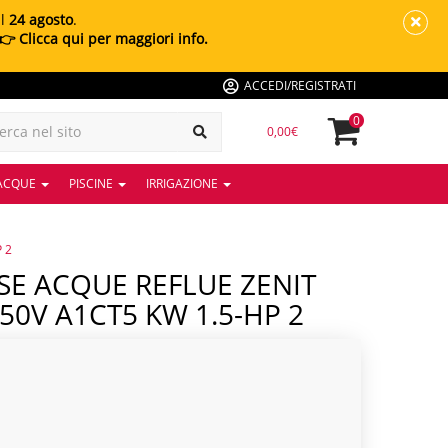
al
24 agosto
.
👉 Clicca qui per maggiori info.
ACCEDI/REGISTRATI
0
0,00€
 ACQUE
PISCINE
IRRIGAZIONE
 2
50V A1CT5 KW 1.5-HP 2