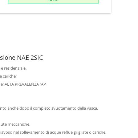
ione NAE 2SIC
e residenziale.
e cariche;
one; ALTA PREVALENZA (AP
ianto anche dopo il completo svuotamento della vasca.
enute meccaniche.
avoso nel sollevamento di acque reflue grigliate o cariche,