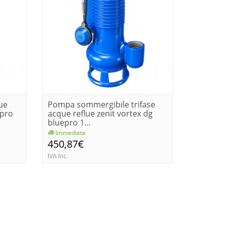
ue
Pompa sommergibile trifase
Pompa 
epro
acque reflue zenit vortex dg
reflue z
bluepro 1...
bluepro 
Immediata
Consegn
450,87€
638,3
IVA Inc.
IVA Inc.