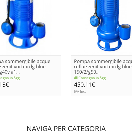
a sommergibile acque
Pompa sommergibile acq
e zenit vortex dg blue
reflue zenit vortex dg blu
g40v a1...
150/2/g50...
egna in 5gg
Consegna in 5gg
,13€
450,11€
IVA Inc.
NAVIGA PER CATEGORIA