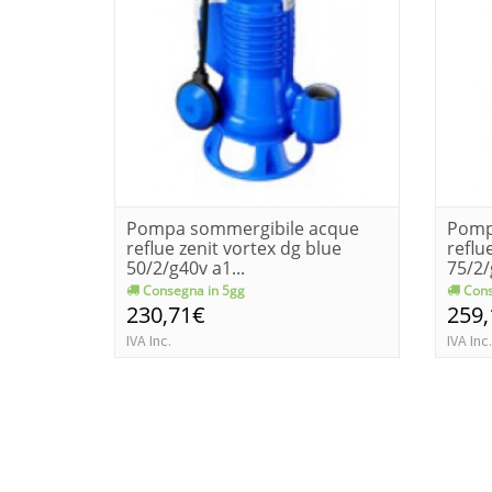
Pompa sommergibile acque
Pomp
reflue zenit vortex dg blue
reflu
50/2/g40v a1...
75/2/
Consegna in 5gg
Cons
230,71€
259
IVA Inc.
IVA Inc.