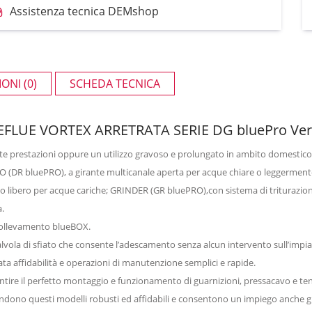
Assistenza tecnica DEMshop
ONI (0)
SCHEDA TECNICA
LUE VORTEX ARRETRATA SERIE DG bluePro Vers
te prestazioni oppure un utilizzo gravoso e prolungato in ambito domestico 
NO (DR bluePRO), a girante multicanale aperta per acque chiare o leggerment
 libero per acque cariche; GRINDER (GR bluePRO),con sistema di triturazi
a.
 sollevamento blueBOX.
lvola di sfiato che consente l’adescamento senza alcun intervento sull’imp
ta affidabilità e operazioni di manutenzione semplici e rapide.
ntire il perfetto montaggio e funzionamento di guarnizioni, pressacavo e t
rendono questi modelli robusti ed affidabili e consentono un impiego anche gr