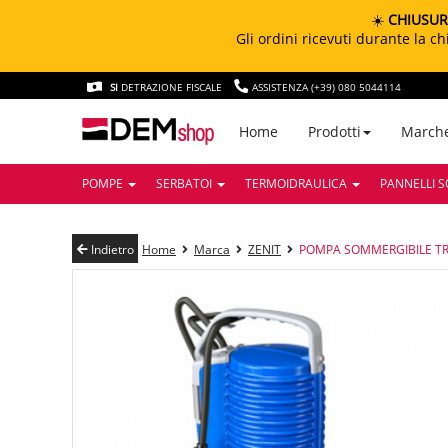
☀️
CHIUSUR
Gli ordini ricevuti durante la 
SI
DETRAZIONE FISCALE
ASSISTENZA (+39) 080 5044114
March
Home
Prodotti
POMPE
SERBATOI
TERMOIDRAULICA
PANNELLI S
Indietro
Home
Marca
ZENIT
POMPA SOMMERGIBILE TRI