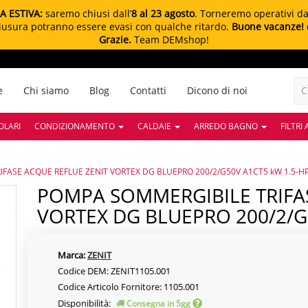
A ESTIVA:
saremo chiusi dall’
8 al 23 agosto
. Torneremo operativi d
chiusura potranno essere evasi con qualche ritardo.
Buone vacanze!
Grazie.
Team DEMshop!
e
Chi siamo
Blog
Contatti
Dicono di noi
OLARI
CONDIZIONAMENTO
CALDAIE
ARREDO BAGNO
FILTRI
FASE ACQUE REFLUE ZENIT VORTEX DG BLUEPRO 200/2/G50V A1CT5 kW 1.5-HP
POMPA SOMMERGIBILE TRIFASE ACQUE REFLUE ZENIT
VORTEX DG BLUEPRO 200/2/G
Marca:
ZENIT
Codice DEM: ZENIT1105.001
Codice Articolo Fornitore: 1105.001
Disponibilità:
Consegna in 5gg