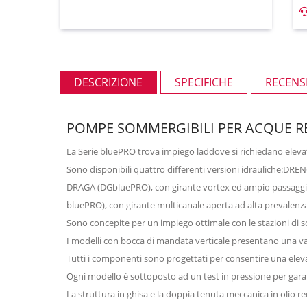
DESCRIZIONE
SPECIFICHE
RECENSI
POMPE SOMMERGIBILI PER ACQUE REF
La Serie bluePRO trova impiego laddove si richiedano eleva
Sono disponibili quattro differenti versioni idrauliche:DRE
DRAGA (DGbluePRO), con girante vortex ed ampio passaggio
bluePRO), con girante multicanale aperta ad alta prevalenz
Sono concepite per un impiego ottimale con le stazioni di
I modelli con bocca di mandata verticale presentano una va
Tutti i componenti sono progettati per consentire una eleva
Ogni modello è sottoposto ad un test in pressione per gara
La struttura in ghisa e la doppia tenuta meccanica in olio 