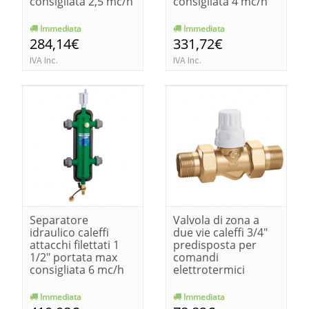
consigliata 2,5 mc/h
consigliata 4 mc/h
Immediata
Immediata
284,14€
331,72€
IVA Inc.
IVA Inc.
Separatore
Valvola di zona a
idraulico caleffi
due vie caleffi 3/4"
attacchi filettati 1
predisposta per
1/2" portata max
comandi
consigliata 6 mc/h
elettrotermici
Immediata
Immediata