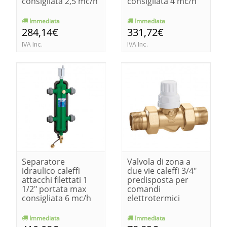
consigliata 2,5 mc/h
consigliata 4 mc/h
Immediata
Immediata
284,14€
331,72€
IVA Inc.
IVA Inc.
Separatore
Valvola di zona a
idraulico caleffi
due vie caleffi 3/4"
attacchi filettati 1
predisposta per
1/2" portata max
comandi
consigliata 6 mc/h
elettrotermici
Immediata
Immediata