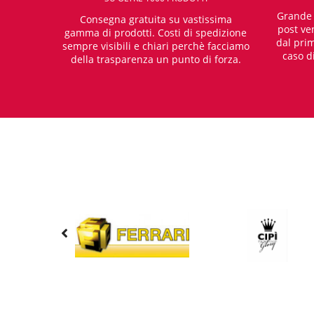
Grande e
Consegna gratuita su vastissima
post ven
gamma di prodotti. Costi di spedizione
dal prim
sempre visibili e chiari perchè facciamo
caso d
della trasparenza un punto di forza.