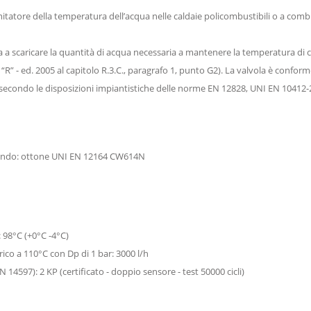
imitatore della temperatura dell’acqua nelle caldaie policombustibili o a combu
 a scaricare la quantità di acqua necessaria a mantenere la temperatura di cal
lta “R” - ed. 2005 al capitolo R.3.C., paragrafo 1, punto G2). La valvola è conf
i secondo le disposizioni impiantistiche delle norme EN 12828, UNI EN 10412-
ando: ottone UNI EN 12164 CW614N
 98°C (+0°C -4°C)
ico a 110°C con Dp di 1 bar: 3000 l/h
4597): 2 KP (certificato - doppio sensore - test 50000 cicli)