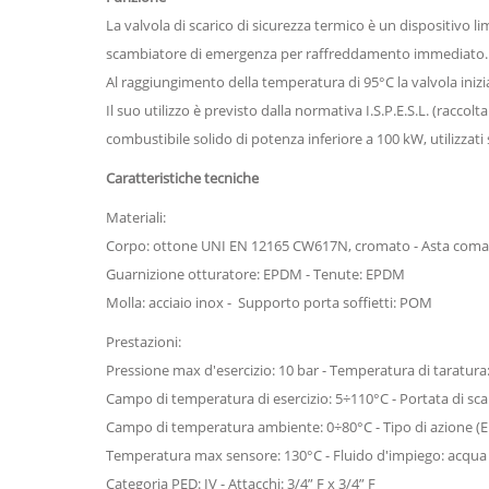
La valvola di scarico di sicurezza termico è un dispositivo l
scambiatore di emergenza per raffreddamento immediato.
Al raggiungimento della temperatura di 95°C la valvola inizia
Il suo utilizzo è previsto dalla normativa I.S.P.E.S.L. (racco
combustibile solido di potenza inferiore a 100 kW, utilizzat
Caratteristiche tecniche
Materiali:
Corpo: ottone UNI EN 12165 CW617N, cromato - Asta com
Guarnizione otturatore: EPDM - Tenute: EPDM
Molla: acciaio inox - Supporto porta soffietti: POM
Prestazioni:
Pressione max d'esercizio: 10 bar - Temperatura di taratura:
Campo di temperatura di esercizio: 5÷110°C - Portata di scar
Campo di temperatura ambiente: 0÷80°C - Tipo di azione (EN 1
Temperatura max sensore: 130°C - Fluido d'impiego: acqua
Categoria PED: IV - Attacchi: 3/4” F x 3/4” F