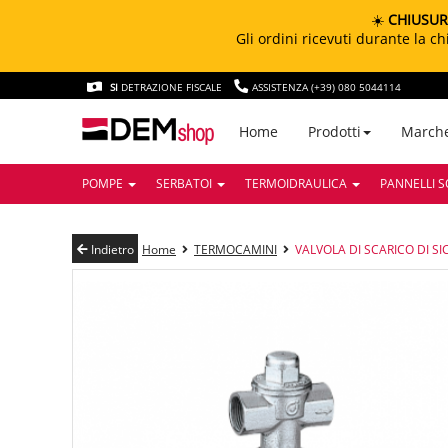
☀️
CHIUSUR
Gli ordini ricevuti durante la 
SI
DETRAZIONE FISCALE
ASSISTENZA (+39) 080 5044114
March
Home
Prodotti
POMPE
SERBATOI
TERMOIDRAULICA
PANNELLI S
Indietro
Home
TERMOCAMINI
VALVOLA DI SCARICO DI S