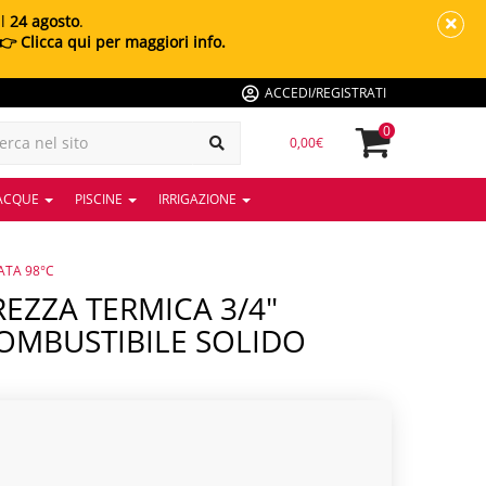
al
24 agosto
.
👉 Clicca qui per maggiori info.
ACCEDI/REGISTRATI
0
0,00€
 ACQUE
PISCINE
IRRIGAZIONE
ATA 98°C
COMBUSTIBILE SOLIDO