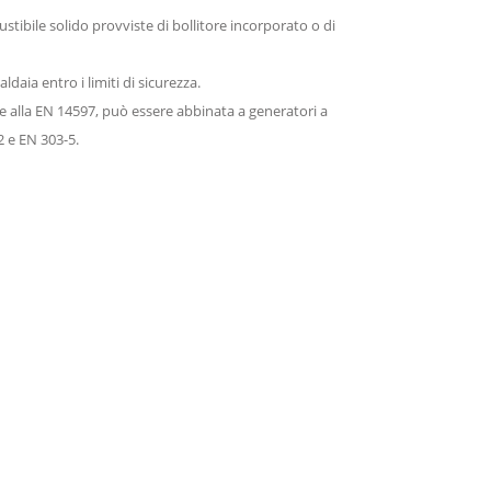
stibile solido provviste di bollitore incorporato o di
daia entro i limiti di sicurezza.
orme alla EN 14597, può essere abbinata a generatori a
2 e EN 303-5.