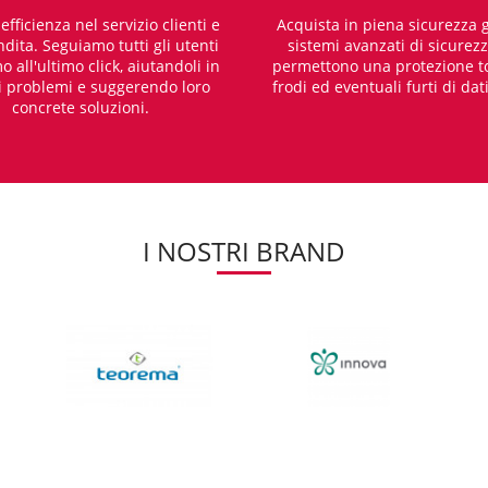
fficienza nel servizio clienti e
Acquista in piena sicurezza g
dita. Seguiamo tutti gli utenti
sistemi avanzati di sicurez
o all'ultimo click, aiutandoli in
permettono una protezione t
i problemi e suggerendo loro
frodi ed eventuali furti di dat
concrete soluzioni.
I NOSTRI BRAND