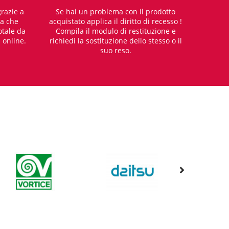
razie a
Se hai un problema con il prodotto
za che
acquistato applica il diritto di recesso !
otale da
Compila il modulo di restituzione e
i online.
richiedi la sostituzione dello stesso o il
suo reso.