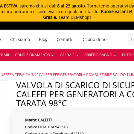
A ESTIVA:
saremo chiusi dall’
8 al 23 agosto
. Torneremo operativi d
chiusura potranno essere evasi con qualche ritardo.
Buone vacanze!
Grazie.
Team DEMshop!
e
Chi siamo
Blog
Contatti
Dicono di noi
OLARI
CONDIZIONAMENTO
CALDAIE
ARREDO BAGNO
FILTRI
ICUREZZA TERMICA 3/4" CALEFFI PER GENERATORI A COMBUSTIBILE SOLIDO TAR
VALVOLA DI SCARICO DI SICUREZZA TERMICA 3/4"
CALEFFI PER GENERATORI A 
TARATA 98°C
Marca:
CALEFFI
Codice DEM: CAL543513
Codice Articolo Fornitore: 543513