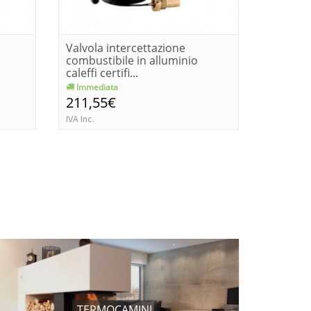
Valvola intercettazione
Valvola 
combustibile in alluminio
combusti
caleffi certifi...
caleffi ce
Immediata
Consegn
211,55€
242,6
IVA Inc.
IVA Inc.
TERMOCAMINI