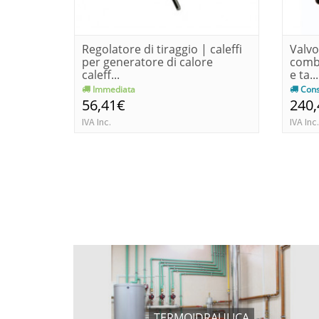
Regolatore di tiraggio | caleffi
Valvo
per generatore di calore
combu
caleff...
e ta...
Immediata
Cons
56,41€
240
IVA Inc.
IVA Inc.
TERMOIDRAULICA