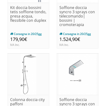
Kit doccia bossini
Soffione doccia
tetis soffione tondo,
syncro 3 sprays con
presa acqua,
telecomando|
flessibile con duplex
bossini |
cromoterapia
Consegna in 20/25gg
Consegna in 20/25gg
179,90€
1.524,90€
IVA Inc.
IVA Inc.
Colonna doccia city
Soffione doccia
paffoni
syncro 3 sprays con