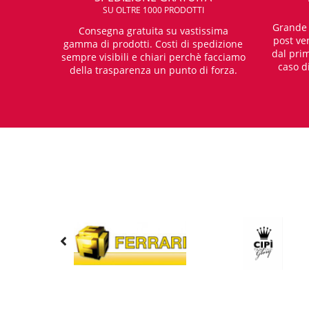
SU OLTRE 1000 PRODOTTI
Grande e
Consegna gratuita su vastissima
post ven
gamma di prodotti. Costi di spedizione
dal prim
sempre visibili e chiari perchè facciamo
caso d
della trasparenza un punto di forza.