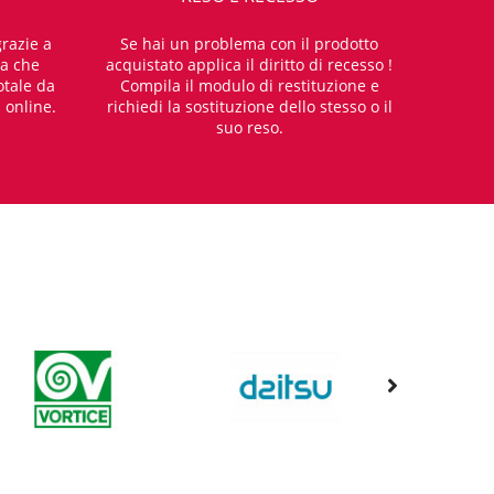
razie a
Se hai un problema con il prodotto
za che
acquistato applica il diritto di recesso !
otale da
Compila il modulo di restituzione e
i online.
richiedi la sostituzione dello stesso o il
suo reso.