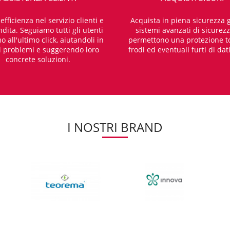
fficienza nel servizio clienti e
Acquista in piena sicurezza g
dita. Seguiamo tutti gli utenti
sistemi avanzati di sicurez
o all'ultimo click, aiutandoli in
permettono una protezione t
i problemi e suggerendo loro
frodi ed eventuali furti di dat
concrete soluzioni.
I NOSTRI BRAND