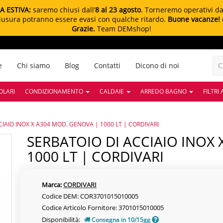
A ESTIVA:
saremo chiusi dall’
8 al 23 agosto
. Torneremo operativi d
chiusura potranno essere evasi con qualche ritardo.
Buone vacanze!
Grazie.
Team DEMshop!
e
Chi siamo
Blog
Contatti
Dicono di noi
OLARI
CONDIZIONAMENTO
CALDAIE
ARREDO BAGNO
FILTRI
CIAIO INOX X A304 MOD. GENOVA | 1000 LT | CORDIVARI
SERBATOIO DI ACCIAIO INOX X A304 MOD. GENOVA |
1000 LT | CORDIVARI
Marca:
CORDIVARI
Codice DEM: COR3701015010005
Codice Articolo Fornitore: 3701015010005
Disponibilità:
Consegna in 10/15gg