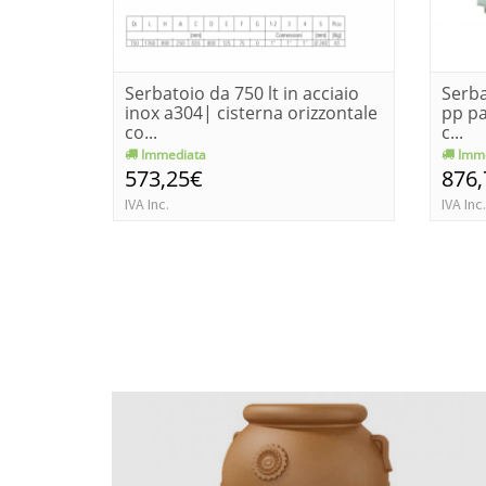
Serbatoio da 750 lt in acciaio
Serba
inox a304| cisterna orizzontale
pp pa
co...
c...
Immediata
Imme
573,25€
876
IVA Inc.
IVA Inc.