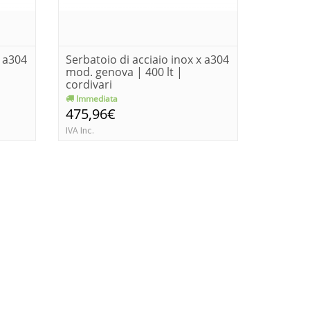
x a304
Serbatoio di acciaio inox x a304
Serbatoi
mod. genova | 400 lt |
mod. ge
cordivari
cordivar
Immediata
Consegn
475,96€
517,9
IVA Inc.
IVA Inc.