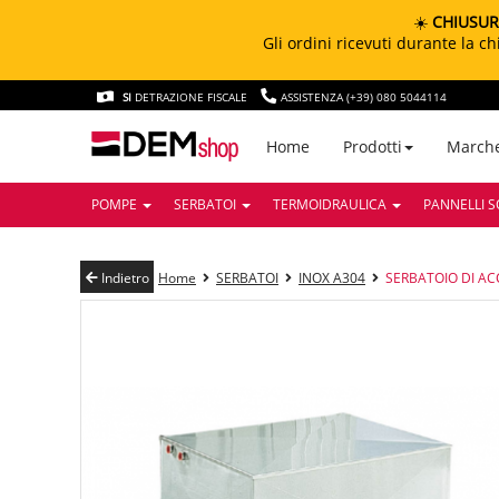
☀️
CHIUSUR
Gli ordini ricevuti durante la 
SI
DETRAZIONE FISCALE
ASSISTENZA (+39) 080 5044114
March
Home
Prodotti
POMPE
SERBATOI
TERMOIDRAULICA
PANNELLI S
Indietro
Home
SERBATOI
INOX A304
SERBATOIO DI AC