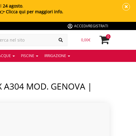
al
24 agosto
.
👉 Clicca qui per maggiori info.
ACCEDI/REGISTRATI
0
0,00€
 ACQUE
PISCINE
IRRIGAZIONE