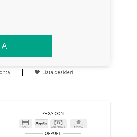
TA
onta
Lista desideri
PAGA CON
OPPURE