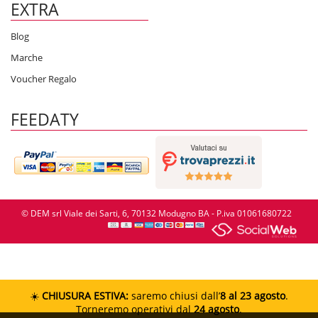
EXTRA
Blog
Marche
Voucher Regalo
FEEDATY
© DEM srl Viale dei Sarti, 6, 70132 Modugno BA - P.iva 01061680722
☀️
CHIUSURA ESTIVA:
saremo chiusi dall’
8 al 23 agosto
.
Torneremo operativi dal
24 agosto
.