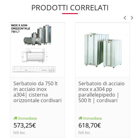
PRODOTTI CORRELATI
Serbatoio da 750 lt
Serbatoio di acciaio
in acciaio inox
inox x a304 pp
a304| cisterna
parallelepipedo |
orizzontale cordivari
500 lt | cordivari
Immediata
Immediata
573,25€
618,70€
IVA Inc.
IVA Inc.