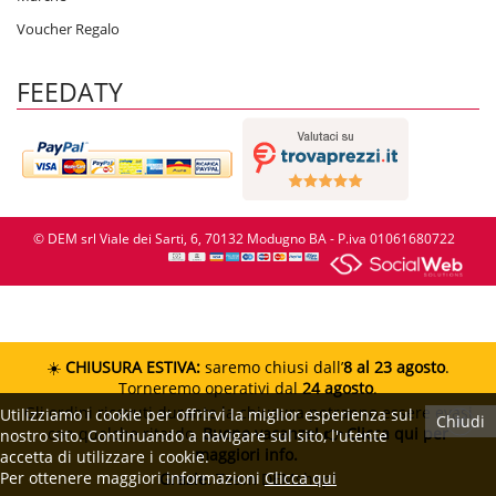
Voucher Regalo
FEEDATY
© DEM srl Viale dei Sarti, 6, 70132 Modugno BA - P.iva 01061680722
☀️
CHIUSURA ESTIVA:
saremo chiusi dall’
8 al 23 agosto
.
Torneremo operativi dal
24 agosto
.
Gli ordini ricevuti durante la chiusura potranno essere evasi
Utilizziamo i cookie per offrirvi la miglior esperienza sul
Chiudi
con qualche ritardo.
Buone vacanze!
👉 Clicca qui per
nostro sito. Continuando a navigare sul sito, l'utente
maggiori info.
accetta di utilizzare i cookie.
Per ottenere maggiori informazioni
Clicca qui
Grazie.
Team DEMshop!