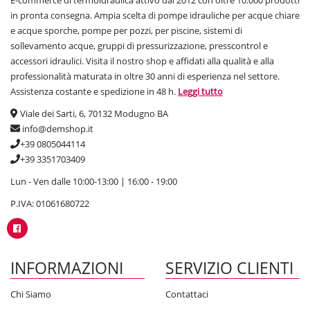
E-commerce di termoidraulica attivo dal 2012 con oltre 10.000 prodotti
in pronta consegna. Ampia scelta di pompe idrauliche per acque chiare
e acque sporche, pompe per pozzi, per piscine, sistemi di
sollevamento acque, gruppi di pressurizzazione, presscontrol e
accessori idraulici. Visita il nostro shop e affidati alla qualità e alla
professionalità maturata in oltre 30 anni di esperienza nel settore.
Assistenza costante e spedizione in 48 h.
Leggi tutto
Viale dei Sarti, 6, 70132 Modugno BA
info@demshop.it
+39 0805044114
+39 3351703409
Lun - Ven dalle 10:00-13:00 | 16:00 - 19:00
P.IVA: 01061680722
INFORMAZIONI
SERVIZIO CLIENTI
Chi Siamo
Contattaci