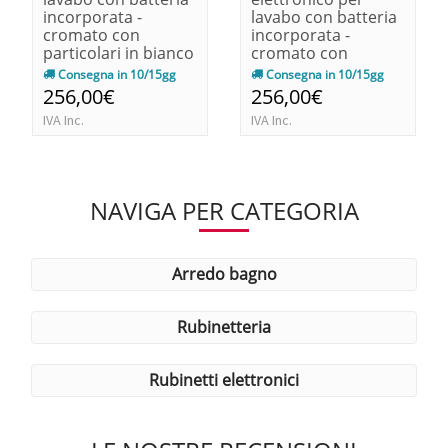
incorporata -
lavabo con batteria
cromato con
incorporata -
particolari in bianco
cromato con
140x90x68
particolari in bianco
Consegna in 10/15gg
Consegna in 10/15gg
140x90x68
256,00€
256,00€
IVA Inc.
IVA Inc.
NAVIGA PER CATEGORIA
arredo bagno
rubinetteria
rubinetti elettronici