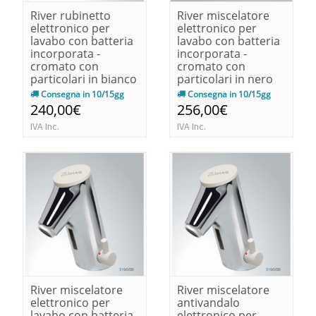
River rubinetto
River miscelatore
elettronico per
elettronico per
lavabo con batteria
lavabo con batteria
incorporata -
incorporata -
cromato con
cromato con
particolari in bianco
particolari in nero
140x90x68
140x90x68
Consegna in 10/15gg
Consegna in 10/15gg
240,00€
256,00€
IVA Inc.
IVA Inc.
River miscelatore
River miscelatore
elettronico per
antivandalo
lavabo con batteria
elettronico per