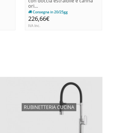
con doccia estraibile e canna
ombrell
ori...
Consegna in 20/25gg
Immedia
226,66€
60,00€
IVA Inc.
IVA Inc.
RUBINETTERIA CUCINA