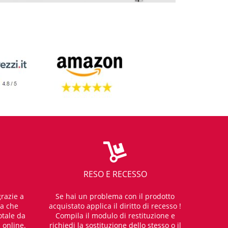
RESO E RECESSO
razie a
Se hai un problema con il prodotto
za che
acquistato applica il diritto di recesso !
otale da
Compila il modulo di restituzione e
i online.
richiedi la sostituzione dello stesso o il