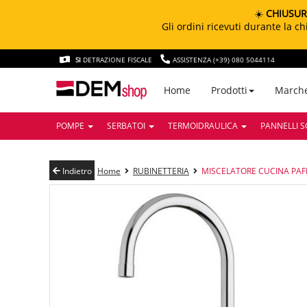
☀️
CHIUSUR
Gli ordini ricevuti durante la 
SI
DETRAZIONE FISCALE
ASSISTENZA (+39) 080 5044114
March
Home
Prodotti
POMPE
SERBATOI
TERMOIDRAULICA
PANNELLI S
Indietro
Home
RUBINETTERIA
MISCELATORE CUCINA PAF