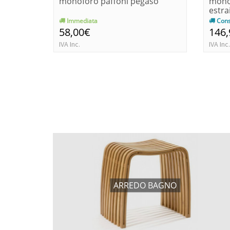
monoforo paffoni pegaso
mono
estrai
Immediata
Cons
58,00€
146
IVA Inc.
IVA Inc.
ARREDO BAGNO