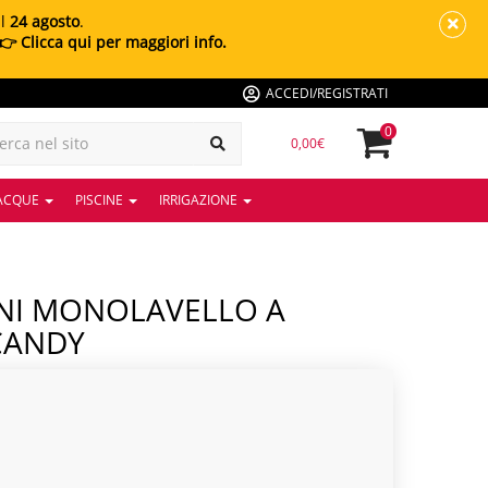
al
24 agosto
.
👉 Clicca qui per maggiori info.
ACCEDI/REGISTRATI
0
0,00€
 ACQUE
PISCINE
IRRIGAZIONE
CANDY