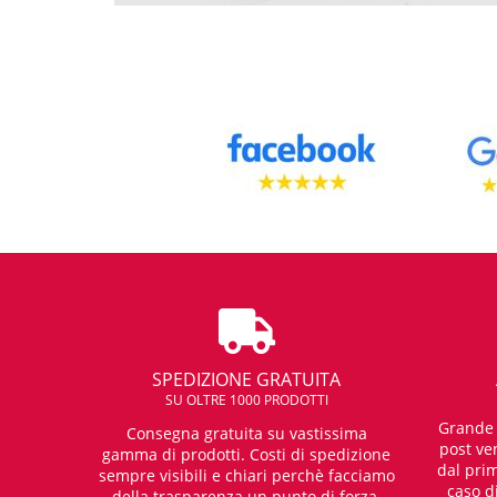
SPEDIZIONE GRATUITA
SU OLTRE 1000 PRODOTTI
Grande e
Consegna gratuita su vastissima
post ven
gamma di prodotti. Costi di spedizione
dal prim
sempre visibili e chiari perchè facciamo
caso d
della trasparenza un punto di forza.