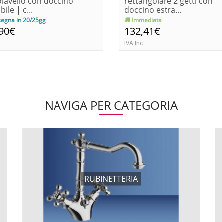
lavello con doccino
rettangolare 2 getti con
bile | c...
doccino estra...
egna in 20/25gg
Immediata
,90€
132,41€
IVA Inc.
NAVIGA PER CATEGORIA
RUBINETTERIA