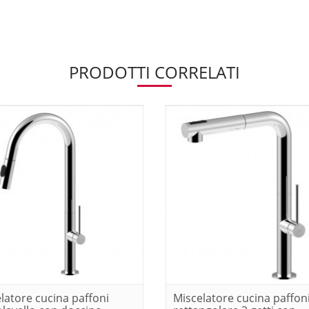
PRODOTTI CORRELATI
latore cucina paffoni
Miscelatore cucina paffon