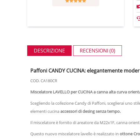
DESCRIZIONE
RECENSIONI (0)
Paffoni CANDY CUCINA: elegantemente modern
COD. CA180CR
Miscelatore LAVELLO per CUCINA a canna alta curva orienta
Scegliendo la collezione Candy di Paffoni, sceglierai u
no sti
elementi cucina
accessori di desing senza tempo.
Il miscelatore è fornito di areatore da M22x1F, canna orientabi
Questo nuovo miscelatore lavello è realizzato in
ottone Crom