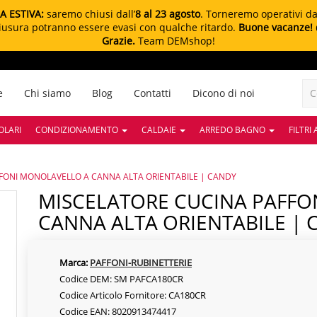
A ESTIVA:
saremo chiusi dall’
8 al 23 agosto
. Torneremo operativi d
chiusura potranno essere evasi con qualche ritardo.
Buone vacanze!
Grazie.
Team DEMshop!
e
Chi siamo
Blog
Contatti
Dicono di noi
OLARI
CONDIZIONAMENTO
CALDAIE
ARREDO BAGNO
FILTRI
FONI MONOLAVELLO A CANNA ALTA ORIENTABILE | CANDY
MISCELATORE CUCINA PAFFONI MONOLAVELLO A
CANNA ALTA ORIENTABILE | 
Marca:
PAFFONI-RUBINETTERIE
Codice DEM: SM PAFCA180CR
Codice Articolo Fornitore: CA180CR
Codice EAN: 8020913474417