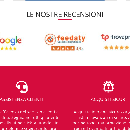
LE NOSTRE RECENSIONI
ASSISTENZA CLIENTI
ACQUISTI SICURI
fficienza nel servizio clienti e
Acquista in piena sicurezza g
dita. Seguiamo tutti gli utenti
sistemi avanzati di sicurez
o all'ultimo click, aiutandoli in
permettono una protezione t
i problemi e suggerendo loro
frodi ed eventuali furti di dat