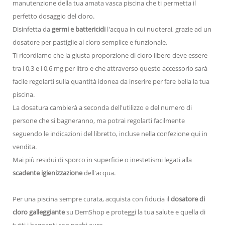
manutenzione della tua amata vasca piscina che ti permetta il
perfetto dosaggio del cloro.
Disinfetta da
germi e battericidi
l'acqua in cui nuoterai, grazie ad un
dosatore per pastiglie al cloro semplice e funzionale.
Ti ricordiamo che
la giusta proporzione di cloro libero deve essere
tra i 0,3 e i 0,6 mg per l
itro e che attraverso questo accessorio sarà
facile regolarti sulla quantità idonea da inserire per fare bella la tua
piscina.
La dosatura cambierà a seconda dell'utilizzo e del numero di
persone che si bagneranno, ma potrai regolarti facilmente
seguendo le indicazioni del libretto, incluse nella confezione qui in
vendita.
Mai più residui di sporco in superficie o inestetismi legati alla
scadente igienizzazione
dell'acqua.
Per una piscina sempre curata, acquista con fiducia il
dosatore di
cloro galleggiante
su DemShop e proteggi la tua salute e quella di
tutti i bagnanti con pochi euro.