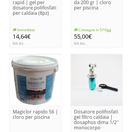
rapid | gel per
da 200 gr | cloro
dosatore polifosfati
per piscina
per caldaia (8pz)
Immediata
Consegna in 5/10gg
14,64€
55,00€
IVA Inc.
IVA Inc.
Magiclor rapido 56 |
Dosatore polifosfati
cloro per piscina
gel filtro caldaia |
dosaphos dima 1/2''
monocorpo