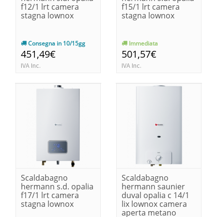
f12/1 lrt camera
f15/1 lrt camera
stagna lownox
stagna lownox
Consegna in 10/15gg
Immediata
451,49€
501,57€
IVA Inc.
IVA Inc.
Scaldabagno
Scaldabagno
hermann s.d. opalia
hermann saunier
f17/1 lrt camera
duval opalia c 14/1
stagna lownox
lix lownox camera
aperta metano