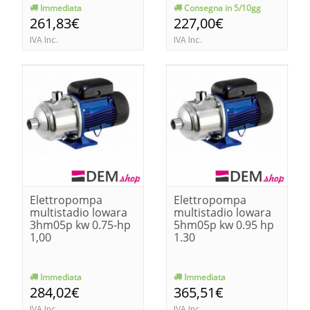
Immediata
Consegna in 5/10gg
261,83€
227,00€
IVA Inc.
IVA Inc.
Elettropompa
Elettropompa
multistadio lowara
multistadio lowara
3hm05p kw 0.75-hp
5hm05p kw 0.95 hp
1,00
1.30
Immediata
Immediata
284,02€
365,51€
IVA Inc.
IVA Inc.