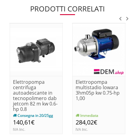
PRODOTTI CORRELATI
Elettropompa
Elettropompa
centrifuga
multistadio lowara
autoadescante in
3hm05p kw 0.75-hp
tecnopolimero dab
1,00
jetcom 82 m kw 0.6-
hp 0.8
Consegna in 20/25gg
Immediata
140,61€
284,02€
IVA Inc.
IVA Inc.