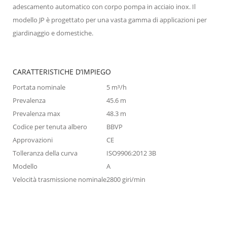
adescamento automatico con corpo pompa in acciaio inox. Il
modello JP è progettato per una vasta gamma di applicazioni per
giardinaggio e domestiche.
CARATTERISTICHE D’IMPIEGO
Portata nominale
5 m³/h
Prevalenza
45.6 m
Prevalenza max
48.3 m
Codice per tenuta albero
BBVP
Approvazioni
CE
Tolleranza della curva
ISO9906:2012 3B
Modello
A
Velocità trasmissione nominale
2800 giri/min