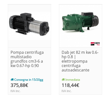
Pompa centrifuga
Dab jet 82 m kw 0.6-
multistadio
hp 0.8 |
grundfos cm3-6 a
elettropompa
kw 0.67-hp 0.90
centrifuga
autoadescante
Consegna in 15/20gg
Immediata
375,88€
118,44€
IVA Inc.
IVA Inc.