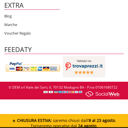
EXTRA
Blog
Marche
Voucher Regalo
FEEDATY
© DEM srl Viale dei Sarti, 6, 70132 Modugno BA - P.iva 01061680722
☀️
CHIUSURA ESTIVA:
saremo chiusi dall’
8 al 23 agosto
.
Torneremo operativi dal
24 agosto
.