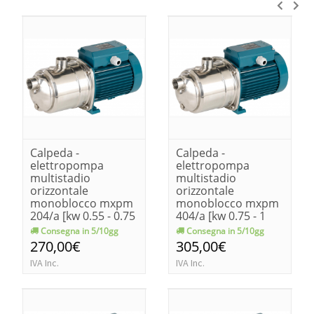
Calpeda -
Calpeda -
elettropompa
elettropompa
multistadio
multistadio
orizzontale
orizzontale
monoblocco mxpm
monoblocco mxpm
204/a [kw 0.55 - 0.75
404/a [kw 0.75 - 1
hp]
hp]
Consegna in 5/10gg
Consegna in 5/10gg
270,00€
305,00€
IVA Inc.
IVA Inc.