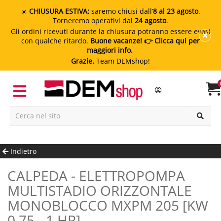
☀️
CHIUSURA ESTIVA:
saremo chiusi dall’
8 al 23 agosto
.
Torneremo operativi dal
24 agosto
.
Gli ordini ricevuti durante la chiusura potranno essere evasi
con qualche ritardo.
Buone vacanze!
👉 Clicca qui per
maggiori info.
Grazie.
Team DEMshop!
Indietro
CALPEDA - ELETTROPOMPA
MULTISTADIO ORIZZONTALE
MONOBLOCCO MXPM 205 [kW
0.75 - 1 HP]