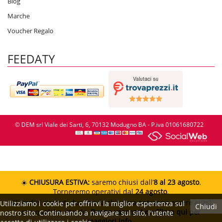
Blog
Marche
Voucher Regalo
FEEDATY
© DEM srl Viale dei Sarti, 6, 70132 Modugno BA - P.iva 01061680722
☀️
CHIUSURA ESTIVA:
saremo chiusi dall’
8 al 23 agosto
.
Torneremo operativi dal
24 agosto
.
Gli ordini ricevuti durante la chiusura potranno essere evasi
Utilizziamo i cookie per offrirvi la miglior esperienza sul
Chiudi
con qualche ritardo.
Buone vacanze!
👉 Clicca qui per
nostro sito. Continuando a navigare sul sito, l'utente
maggiori info.