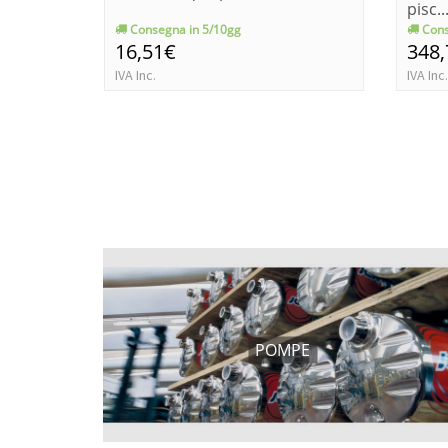
pisc..
Consegna in 5/10gg
Cons
16,51€
348
IVA Inc.
IVA Inc.
POMPE