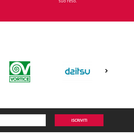
suo reso.
ISCRIVITI