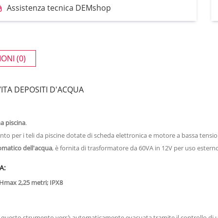
Assistenza tecnica DEMshop
ONI (0)
VITA DEPOSITI D'ACQUA
a piscina
.
o per i teli da piscine dotate di scheda elettronica e motore a bassa tensio
matico dell'acqua
, è fornita di trasformatore da 60VA in 12V per uso estern
A:
 Hmax 2,25 metri; IPX8
ie a questo strumento verrà automaticamente evacuata tramite il controllo d