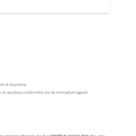
ne di sicurezza.
o, in assoluta conformità con le normative vigenti.
i un sensore ottenuto da due
lamelle in acciaio inox
che, una