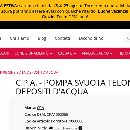
A ESTIVA:
saremo chiusi dall’
8 al 23 agosto
. Torneremo operativi d
chiusura potranno essere evasi con qualche ritardo.
Buone vacanze!
Grazie.
Team DEMshop!
e
Chi siamo
Blog
Contatti
Dicono di noi
OLARI
CONDIZIONAMENTO
CALDAIE
ARREDO BAGNO
FILTRI
R PISCINE EVITA DEPOSITI D'ACQUA
C.P.A. - POMPA SVUOTA TELONI PER PISCINE EVITA
DEPOSITI D'ACQUA
Marca:
CPA
Codice DEM: CPA1060066
Codice Articolo Fornitore: 1060066
Disponibilità:
Su ordinazione