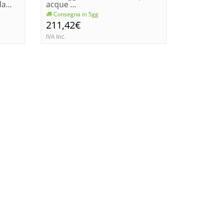
a...
acque ...
magnific
Consegna in 5gg
Consegn
211,42€
338,0
IVA Inc.
IVA Inc.