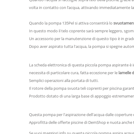
volta in contatto con l’acqua, attivando immediatamente l
Quando la pompa 135Pel si attiva consentirà lo
svuotamento
In questo modo il telo coprente sarà sempre leggero, sgombr
Un accessorio per la manutenzione di questo tipo è in grado d
Dopo aver aspirato tutta l'acqua, la pompa si spegne aut
La scheda elettronica di questa piccola pompa aspirante è 
necessita di particolare cura, fatta eccezione per le
lamelle 
Semplici operazioni alla portata di tutti.
Il rotore della pompa svuota teli coprenti per piscina garan
Prodotto dotato di una larga base di appoggio estremamente s
Questa pompa per l'aspirazione dell'acqua dalle coperture d
Approfitta delle offerte piscine di DemShop e nuota anche t
Se vuoi maggiori info su questa piccola pompa aspira acqua