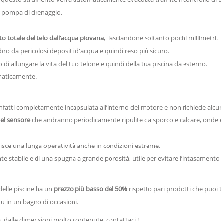
a pompa di drenaggio.
 totale del telo dall’acqua piovana
, lasciandone soltanto pochi millimetri.
o da pericolosi depositi d'acqua e quindi reso più sicuro.
i allungare la vita del tuo telone e quindi della tua piscina da esterno.
omaticamente.
infatti completamente incapsulata all’interno del motore e non richiede al
del sensore
che andranno periodicamente ripulite da sporco e calcare, onde ev
tisce una lunga operatività anche in condizioni estreme.
tabile e di una spugna a grande porosità, utile per evitare l’intasamento dei
elle piscine ha un
prezzo più basso del 50%
rispetto pari prodotti che puoi 
u in un bagno di occasioni.
, dalle dimensioni molto contenute, contattaci !