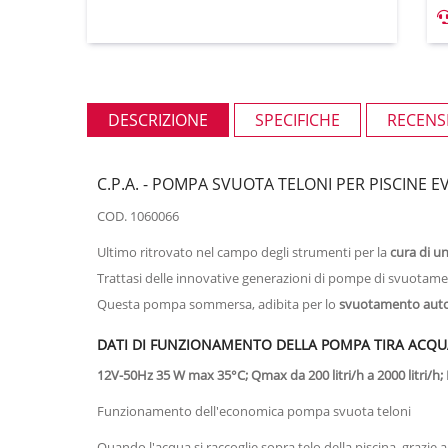
DESCRIZIONE
SPECIFICHE
RECENSI
C.P.A. - POMPA SVUOTA TELONI PER PISCINE E
COD. 1060066
Ultimo ritrovato nel campo degli strumenti per la
cura di un
Trattasi delle innovative generazioni di pompe di svuotament
Questa pompa sommersa, adibita per lo
svuotamento auto
DATI DI FUNZIONAMENTO DELLA POMPA TIRA ACQU
12V-50Hz 35 W max 35°C; Qmax da 200 litri/h a 2000 litri/h;
Funzionamento dell'economica pompa svuota teloni
Quando l'acqua si raccoglie sopra telo della piscina, graz