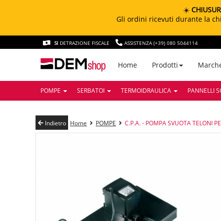
☀️
CHIUSUR
Gli ordini ricevuti durante la 
SI
DETRAZIONE FISCALE
ASSISTENZA (+39) 080 5044114
March
Home
Prodotti
POMPE
SERBATOI
TERMOIDRAULICA
PANNELLI S
Indietro
Home
POMPE
C.P.A. - POMPA SVUOTA TELONI PE