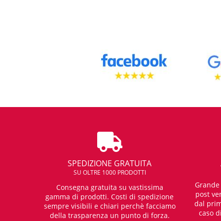
SPEDIZIONE GRATUITA
SU OLTRE 1000 PRODOTTI
Grande e
Consegna gratuita su vastissima
post ven
gamma di prodotti. Costi di spedizione
dal prim
sempre visibili e chiari perchè facciamo
caso d
della trasparenza un punto di forza.