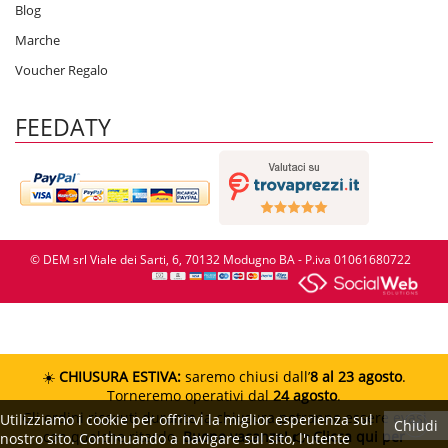
Blog
Marche
Voucher Regalo
FEEDATY
© DEM srl Viale dei Sarti, 6, 70132 Modugno BA - P.iva 01061680722
☀️
CHIUSURA ESTIVA:
saremo chiusi dall’
8 al 23 agosto
.
Torneremo operativi dal
24 agosto
.
Gli ordini ricevuti durante la chiusura potranno essere evasi
Utilizziamo i cookie per offrirvi la miglior esperienza sul
Chiudi
con qualche ritardo.
Buone vacanze!
👉 Clicca qui per
nostro sito. Continuando a navigare sul sito, l'utente