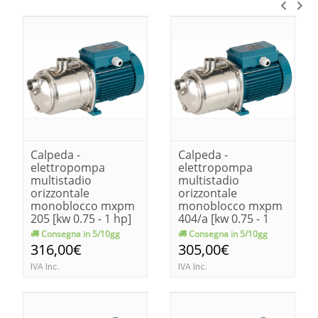
Calpeda -
Calpeda -
elettropompa
elettropompa
multistadio
multistadio
orizzontale
orizzontale
monoblocco mxpm
monoblocco mxpm
205 [kw 0.75 - 1 hp]
404/a [kw 0.75 - 1
hp]
Consegna in 5/10gg
Consegna in 5/10gg
316,00€
305,00€
IVA Inc.
IVA Inc.