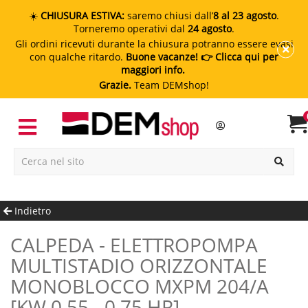
☀️
CHIUSURA ESTIVA:
saremo chiusi dall’
8 al 23 agosto
.
Torneremo operativi dal
24 agosto
.
Gli ordini ricevuti durante la chiusura potranno essere evasi
con qualche ritardo.
Buone vacanze!
👉 Clicca qui per
maggiori info.
Grazie.
Team DEMshop!
Indietro
CALPEDA - ELETTROPOMPA
MULTISTADIO ORIZZONTALE
MONOBLOCCO MXPM 204/A
[kW 0.55 - 0.75 HP]