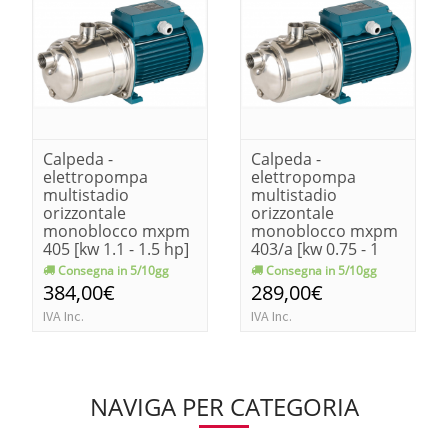
Calpeda -
Calpeda -
elettropompa
elettropompa
multistadio
multistadio
orizzontale
orizzontale
monoblocco mxpm
monoblocco mxpm
405 [kw 1.1 - 1.5 hp]
403/a [kw 0.75 - 1
hp]
Consegna in 5/10gg
Consegna in 5/10gg
384,00€
289,00€
IVA Inc.
IVA Inc.
NAVIGA PER CATEGORIA