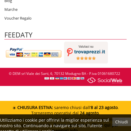
Blog
Marche
Voucher Regalo
FEEDATY
© DEM srl Viale dei Sarti, 6, 70132 Modugno BA - P.iva 01061680722
☀️
CHIUSURA ESTIVA:
saremo chiusi dall’
8 al 23 agosto
.
Torneremo operativi dal
24 agosto
.
Gli ordini ricevuti durante la chiusura potranno essere evasi
Utilizziamo i cookie per offrirvi la miglior esperienza sul
Chiudi
con qualche ritardo.
Buone vacanze!
👉 Clicca qui per
nostro sito. Continuando a navigare sul sito, l'utente
maggiori info.