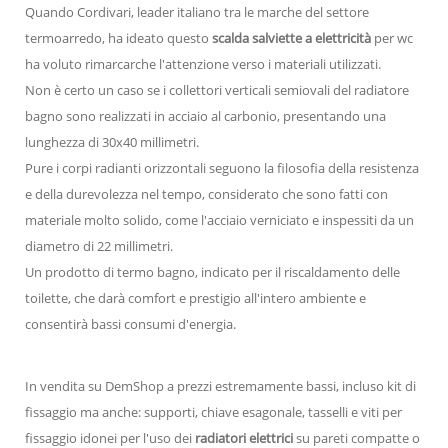
Quando Cordivari, leader italiano tra le marche del settore
termoarredo, ha ideato questo
scalda salviette a elettricità
per wc
ha voluto rimarcarche l'attenzione verso i materiali utilizzati.
Non è certo un caso se i collettori verticali semiovali del radiatore
bagno sono realizzati in acciaio al carbonio, presentando una
lunghezza di 30x40 millimetri.
Pure i corpi radianti orizzontali seguono la filosofia della resistenza
e della durevolezza nel tempo, considerato che sono fatti con
materiale molto solido, come l'acciaio verniciato e inspessiti da un
diametro di 22 millimetri.
Un prodotto di termo bagno, indicato per il riscaldamento delle
toilette, che darà comfort e prestigio all'intero ambiente e
consentirà bassi consumi d'energia.
In vendita su DemShop a prezzi estremamente bassi, incluso kit di
fissaggio ma anche: supporti, chiave esagonale, tasselli e viti per
fissaggio idonei per l'uso dei
radiatori elettrici
su pareti compatte o