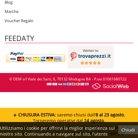
Blog
Marche
Voucher Regalo
FEEDATY
© DEM srl Viale dei Sarti, 6, 70132 Modugno BA - P.iva 01061680722
☀️
CHIUSURA ESTIVA:
saremo chiusi dall’
8 al 23 agosto
.
Torneremo operativi dal
24 agosto
.
Gli ordini ricevuti durante la chiusura potranno essere evasi
Utilizziamo i cookie per offrirvi la miglior esperienza sul
Chiudi
con qualche ritardo.
Buone vacanze!
👉 Clicca qui per
nostro sito. Continuando a navigare sul sito, l'utente