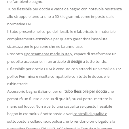
nell'ambiente bagno.
Tubo flessibile per doccia e vasca da bagno con notevole resistenza
allo strappo e tenuta sino a 50 kilogrammi, come imposto dalle
normative EN.
Il tubo presente nel corpo del flessibile è fabbricato in materiale
completamente
atossico
e per questo garantisce l'assoluta
sicurezza per le persone che ne faranno uso.
Prodotto
rigorosamente made in Italy
, capace di trasformare un
prodotto accessorio, in un articolo di
design
a tutto tondo.
Il flessibile per doccia DEM è venduto con attacchi universali da 1/2
pollice Femmina e risulta compatibile con tutte le docce, e le
rubinetterie.
Accessorio bagno italiano, per un
tubo flessibile per doccia
che
garantirà un flusso d'acqua di qualità, su cui potrai mettere la
mano sul fuoco. Non è certo una casualità se questo flessibile
bagno in cromolux è sottoposto a vari
controlli di qualità e
sottoposto a collaudi scrupolosi
che lo rendono omologato alla
normativa Europea EN 1113, ACS vigenti in Francia e le norme