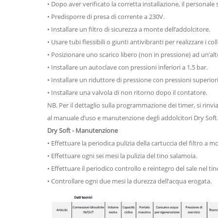
• Dopo aver verificato la corretta installazione, il persona
• Predisporre di presa di corrente a 230V.
• Installare un filtro di sicurezza a monte dell’addolcitore.
• Usare tubi flessibili o giunti antivibranti per realizzare i co
• Posizionare uno scarico libero (non in pressione) ad un’alt
• Installare un autoclave con pressioni inferiori a 1,5 bar.
• Installare un riduttore di pressione con pressioni superiori
• Installare una valvola di non ritorno dopo il contatore.
NB. Per il dettaglio sulla programmazione dei timer, si rinvi
al manuale d’uso e manutenzione degli addolcitori Dry Soft
Dry Soft - Manutenzione
• Effettuare la periodica pulizia della cartuccia del filtro a m
• Effettuare ogni sei mesi la pulizia del tino salamoia.
• Effettuare il periodico controllo e reintegro del sale nel ti
• Controllare ogni due mesi la durezza dell’acqua erogata.