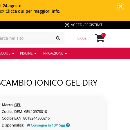
al
24 agosto
.
👉 Clicca qui per maggiori info.
ACCEDI/REGISTRATI
0
0,00€
 ACQUE
PISCINE
IRRIGAZIONE
Marca:
GEL
Codice DEM: GEL10978010
Codice EAN: 8018244300246
Disponibilità:
Consegna in 10/15gg