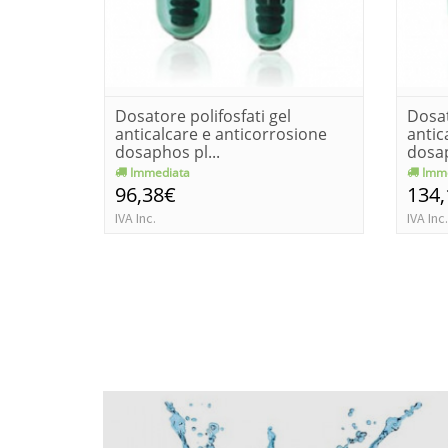
Dosatore polifosfati gel
Dosat
anticalcare e anticorrosione
antic
dosaphos pl...
dosap
Immediata
Imme
96,38€
134
IVA Inc.
IVA Inc.