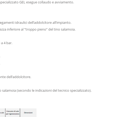
le specializzato GEL esegue collaudo e avviamento.
llegamenti idraulici dell’addolcitore all’impianto.
ezza inferiore al “troppo pieno” del tino salamoia.
 a 4 bar.
a
.
onte dell’addolcitore.
no salamoia (secondo le indicazioni del tecnico specializzato).