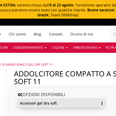
A ESTIVA:
saremo chiusi dall’
8 al 23 agosto
. Torneremo operativi d
chiusura potranno essere evasi con qualche ritardo.
Buone vacanze!
Grazie.
Team DEMshop!
e
Chi siamo
Blog
Contatti
Dicono di noi
OLARI
CONDIZIONAMENTO
CALDAIE
ARREDO BAGNO
FILTRI
SCAMBIO IONICO GEL DRY SOFT 11
ADDOLCITORE COMPATTO A SCAMBIO IONICO GEL DRY
SOFT 11
OPZIONI DISPONIBILI
accessori gel dry soft