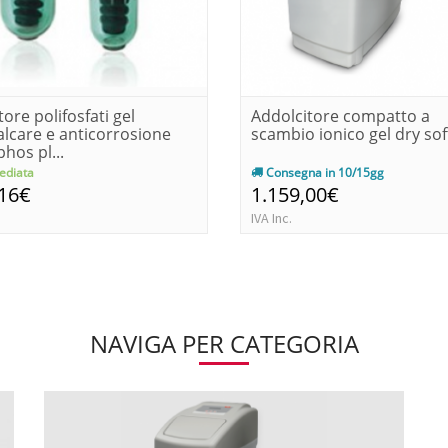
ore polifosfati gel
Addolcitore compatto a
alcare e anticorrosione
scambio ionico gel dry sof
hos pl...
diata
Consegna in 10/15gg
,16€
1.159,00€
IVA Inc.
NAVIGA PER CATEGORIA