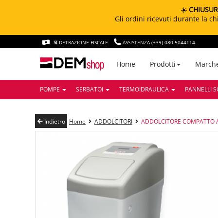
☀️
CHIUSUR
Gli ordini ricevuti durante la 
SI
DETRAZIONE FISCALE
ASSISTENZA (+39) 080 5044114
March
Home
Prodotti
POMPE
SERBATOI
TERMOIDRAULICA
PANNELLI S
Indietro
Home
ADDOLCITORI
ADDOLCITORE COMPATTO A 