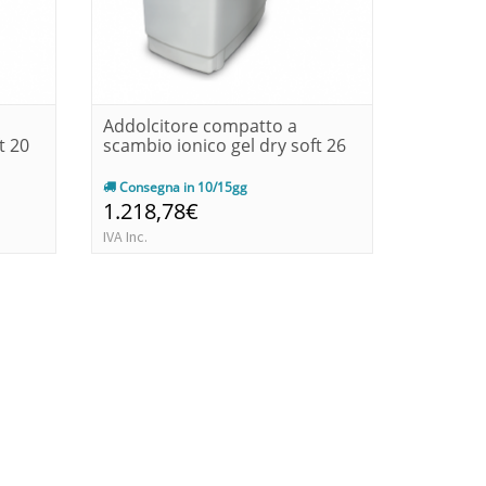
Addolcitore compatto a
Addolci
t 20
scambio ionico gel dry soft 26
scambio 
Consegna in 10/15gg
Consegn
1.218,78€
1.281,
IVA Inc.
IVA Inc.