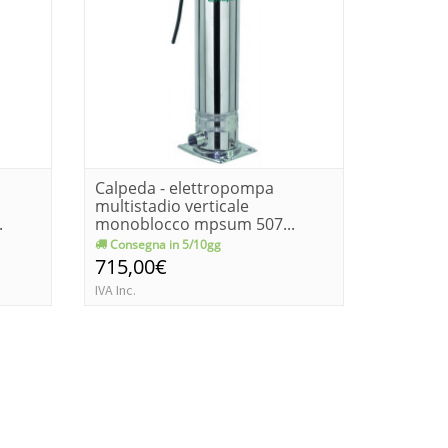
Calpeda - elettropompa
Calpeda
multistadio verticale
per acq
.
monoblocco mpsum 507...
[kw 1.1..
Consegna in 5/10gg
Consegn
715,00€
495,0
IVA Inc.
IVA Inc.