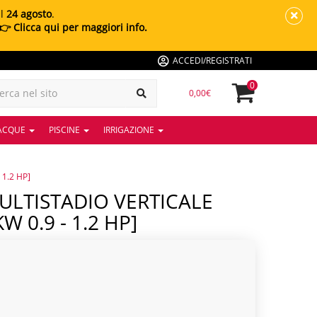
al
24 agosto
.
👉 Clicca qui per maggiori info.
ACCEDI/REGISTRATI
0
0,00€
 ACQUE
PISCINE
IRRIGAZIONE
1.2 HP]
0.9 - 1.2 HP]