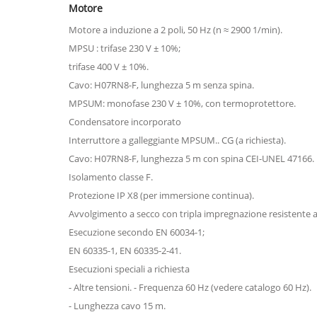
Motore
Motore a induzione a 2 poli, 50 Hz (n ≈ 2900 1/min).
MPSU : trifase 230 V ± 10%;
trifase 400 V ± 10%.
Cavo: H07RN8-F, lunghezza 5 m senza spina.
MPSUM: monofase 230 V ± 10%, con termoprotettore.
Condensatore incorporato
Interruttore a galleggiante MPSUM.. CG (a richiesta).
Cavo: H07RN8-F, lunghezza 5 m con spina CEI-UNEL 47166.
Isolamento classe F.
Protezione IP X8 (per immersione continua).
Avvolgimento a secco con tripla impregnazione resistente al
Esecuzione secondo EN 60034-1;
EN 60335-1, EN 60335-2-41.
Esecuzioni speciali a richiesta
- Altre tensioni. - Frequenza 60 Hz (vedere catalogo 60 Hz).
- Lunghezza cavo 15 m.