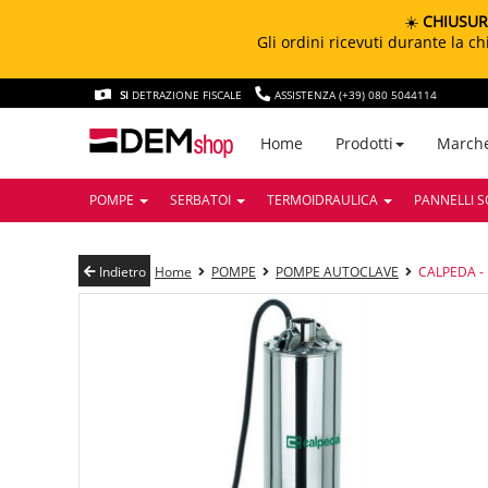
☀️
CHIUSUR
Gli ordini ricevuti durante la 
SI
DETRAZIONE FISCALE
ASSISTENZA (+39) 080 5044114
March
Home
Prodotti
POMPE
SERBATOI
TERMOIDRAULICA
PANNELLI S
Indietro
Home
POMPE
POMPE AUTOCLAVE
CALPEDA -