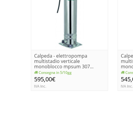
Calpeda - elettropompa
Calpe
multistadio verticale
multi
monoblocco mpsum 307...
mono
Consegna in 5/10gg
Cons
595,00€
545
IVA Inc.
IVA Inc.