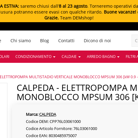
A ESTIVA:
saremo chiusi dall’
8 al 23 agosto
. Torneremo operativi d
chiusura potranno essere evasi con qualche ritardo.
Buone vacanze!
Grazie.
Team DEMshop!
e
Chi siamo
Blog
Contatti
Dicono di noi
OLARI
CONDIZIONAMENTO
CALDAIE
ARREDO BAGNO
FILTRI
 ELETTROPOMPA MULTISTADIO VERTICALE MONOBLOCCO MPSUM 306 [kW 0.9 - 
CALPEDA - ELETTROPOMPA MULTISTADIO VERTICALE
MONOBLOCCO MPSUM 306 [kW 
Marca:
CALPEDA
Codice DEM: CPP76L03061000
Codice Articolo Fornitore: 76L03061000
Codice EAN: 8030485975007