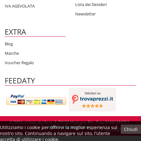
Lista dei Desideri
IVA AGEVOLATA
Newsletter
EXTRA
Blog
Marche
Voucher Regalo
FEEDATY
© DEM srl Viale dei Sarti, 6, 70132 Modugno BA - P.iva 01061680722
Utilizziamo i cookie per offrirvi la miglior esperienza sul
Chiudi
nostro sito. Continuando a navigare sul sito, l'utente
accetta di utilizzare i cookie.