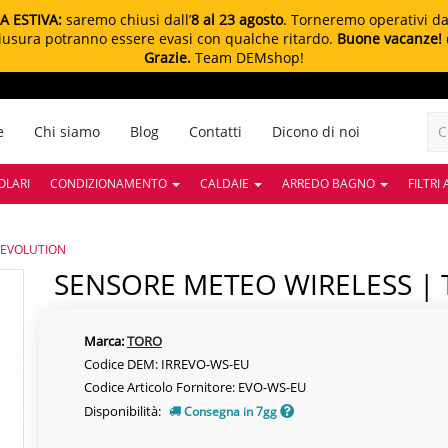
A ESTIVA:
saremo chiusi dall’
8 al 23 agosto
. Torneremo operativi d
chiusura potranno essere evasi con qualche ritardo.
Buone vacanze!
Grazie.
Team DEMshop!
e
Chi siamo
Blog
Contatti
Dicono di noi
OLARI
CONDIZIONAMENTO
CALDAIE
ARREDO BAGNO
FILTRI
 EVOLUTION
SENSORE METEO WIRELESS |
Marca:
TORO
Codice DEM: IRREVO-WS-EU
Codice Articolo Fornitore: EVO-WS-EU
Disponibilità:
Consegna in 7gg