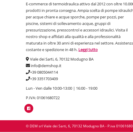
E-commerce di termoidraulica attivo dal 2012 con oltre 10.00
prodotti in pronta consegna. Ampia scelta di pompe idraulic
per acque chiare e acque sporche, pompe per pozzi, per
piscine, sistemi di sollevamento acque, gruppi di
pressurizzazione, presscontrol e accessori idraulici. Visita il
nostro shop e affidati alla qualità e alla professionalità
maturata in oltre 30 anni di esperienza nel settore. Assistenz
costante e spedizione in 48 h.
Leggi tutto
Viale dei Sarti, 6, 70132 Modugno BA
info@demshop.it
+39 0805044114
+39 3351703409
Lun - Ven dalle 10:00-13:00 | 16:00 - 19:00
P.IVA: 01061680722
© DEM srl Viale dei Sarti, 6, 70132 Modugno BA - P.iva 0106168