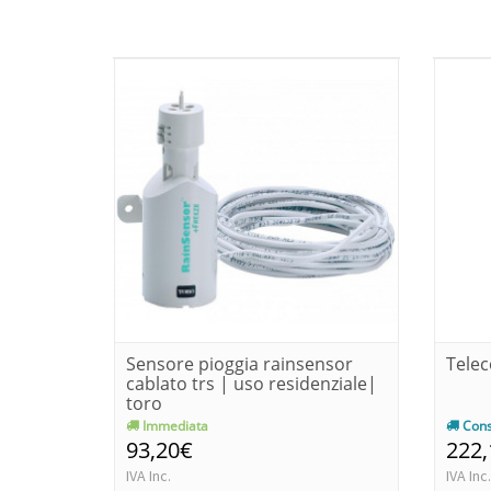
Sensore pioggia rainsensor
Telec
cablato trs | uso residenziale|
toro
Immediata
Cons
93,20€
222
IVA Inc.
IVA Inc.