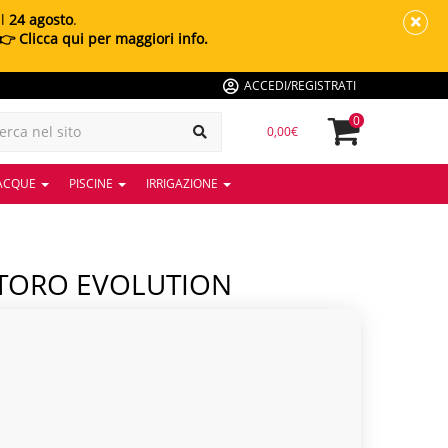
al
24 agosto
.
👉 Clicca qui per maggiori info.
ACCEDI/REGISTRATI
0
0,00€
 ACQUE
PISCINE
IRRIGAZIONE
 TORO EVOLUTION