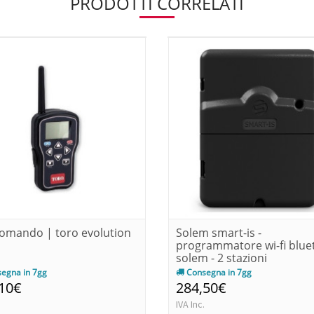
PRODOTTI CORRELATI
omando | toro evolution
Solem smart-is -
programmatore wi-fi blue
solem - 2 stazioni
egna in 7gg
Consegna in 7gg
,10€
284,50€
IVA Inc.