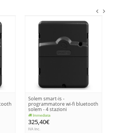
Solem smart-is -
Kit con 
tooth
programmatore wi-fi bluetooth
ricevito
solem - 4 stazioni
Immediata
Immedia
325,40€
444,0
IVA Inc.
IVA Inc.