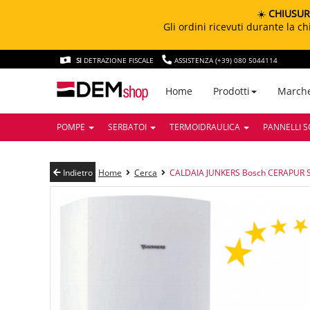
☀️
CHIUSUR
Gli ordini ricevuti durante la 
SI
DETRAZIONE FISCALE
ASSISTENZA (+39) 080 5044114
March
Home
Prodotti
POMPE
SERBATOI
TERMOIDRAULICA
PANNELLI S
Indietro
Home
Cerca
CALDAIA JUNKERS Bosch CERAPUR SM