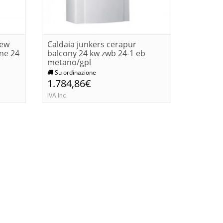
new
Caldaia junkers cerapur
Caldaia
ne 24
balcony 24 kw zwb 24-1 eb
w-24 c 
metano/gpl
metano
Su ordinazione
Su ordi
1.784,86€
1.159,
IVA Inc.
IVA Inc.