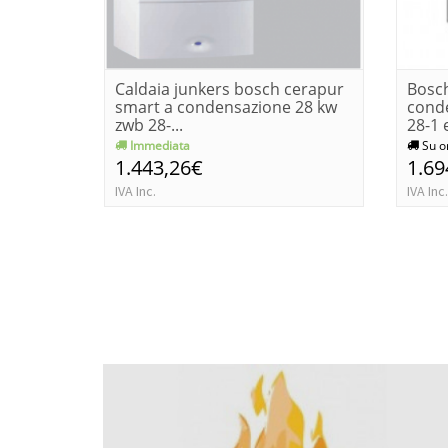
Caldaia junkers bosch cerapur
Bosch
smart a condensazione 28 kw
cond
zwb 28-...
28-1 e
Immediata
Su o
1.443,26€
1.69
IVA Inc.
IVA Inc.