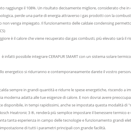
 raggiunge il 108%. Un risultato decisamente migliore, considerato che in qu
cnologica, perde una parte di energia attraverso i gas prodotti con la combu
o non venga impiegato. Il funzionamento delle caldaie condensing permettono
ACS)
giore è il calore che viene recuperato dai gas combusti, più elevato sarà il ri
è infatti possibile integrare CERAPUR SMART con un sistema solare termico p
ello energetico si ridurranno e contemporaneamente darete il vostro persona
alda sempre in grandi quantità e ridurre le spese energetiche, riscendo a im
aia moderna adatta alle tue esigenze di calore. E non dovrai avere preoccupa
 disponibile, in tempi rapidissimi, anche se impostata questa modalità di "
di Bosch Heatronic 3 ®, renderà più semplice impostare il benessere termico e 
vanta tanta esperienza in campo delle tecnologie e funzionamento grandi ele
postazione di tutti i parametri principali con grande facilità.