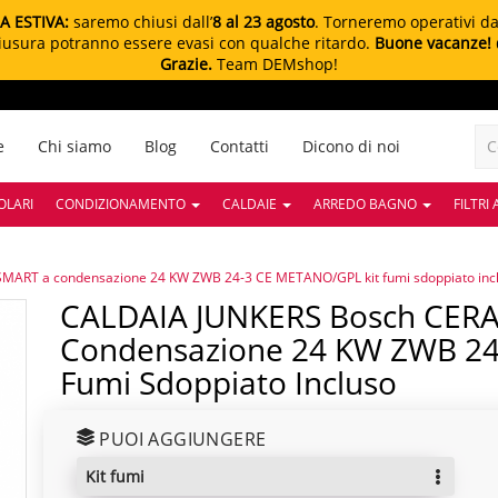
A ESTIVA:
saremo chiusi dall’
8 al 23 agosto
. Torneremo operativi d
chiusura potranno essere evasi con qualche ritardo.
Buone vacanze!
Grazie.
Team DEMshop!
e
Chi siamo
Blog
Contatti
Dicono di noi
OLARI
CONDIZIONAMENTO
CALDAIE
ARREDO BAGNO
FILTRI
ART a condensazione 24 KW ZWB 24-3 CE METANO/GPL kit fumi sdoppiato inc
CALDAIA JUNKERS Bosch CERAPUR SMART A
Condensazione 24 KW ZWB 24
Fumi Sdoppiato Incluso
PUOI AGGIUNGERE
kit fumi