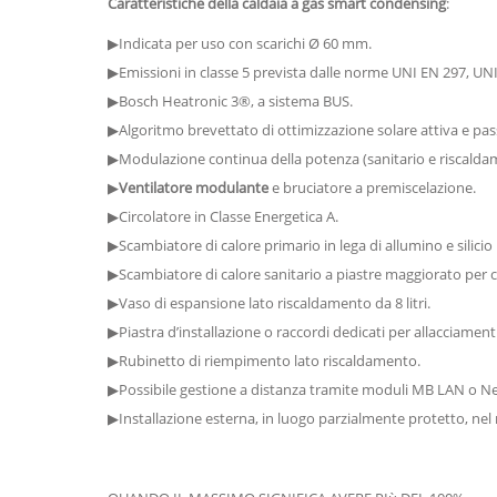
Caratteristiche della caldaia a gas smart condensing
:
▶Indicata per uso con scarichi Ø 60 mm.
▶Emissioni in classe 5 prevista dalle norme UNI EN 297, UN
▶Bosch Heatronic 3®, a sistema BUS.
▶Algoritmo brevettato di ottimizzazione solare attiva e pas
▶Modulazione continua della potenza (sanitario e riscalda
▶
Ventilatore modulante
e bruciatore a premiscelazione.
▶Circolatore in Classe Energetica A.
▶Scambiatore di calore primario in lega di allumino e silicio 
▶Scambiatore di calore sanitario a piastre maggiorato per
▶Vaso di espansione lato riscaldamento da 8 litri.
▶Piastra d’installazione o raccordi dedicati per allacciamenti 
▶Rubinetto di riempimento lato riscaldamento.
▶Possibile gestione a distanza tramite moduli MB LAN o Net
▶Installazione esterna, in luogo parzialmente protetto, nel 