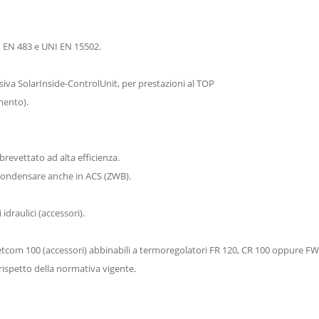
I EN 483 e UNI EN 15502.
siva SolarInside-ControlUnit, per prestazioni al TOP
mento).
brevettato ad alta efficienza.
 condensare anche in ACS (ZWB).
idraulici (accessori).
com 100 (accessori) abbinabili a termoregolatori FR 120, CR 100 oppure FW...
rispetto della normativa vigente.