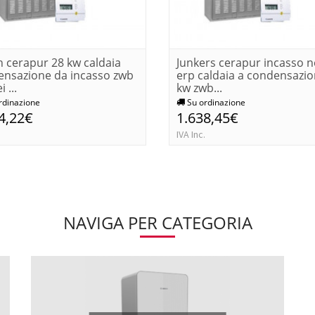
 cerapur 28 kw caldaia
Junkers cerapur incasso 
ensazione da incasso zwb
erp caldaia a condensazio
i ...
kw zwb...
rdinazione
Su ordinazione
4,22€
1.638,45€
IVA Inc.
NAVIGA PER CATEGORIA