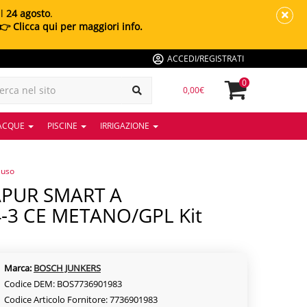
al
24 agosto
.
👉 Clicca qui per maggiori info.
ACCEDI/REGISTRATI
0
0,00€
 ACQUE
PISCINE
IRRIGAZIONE
luso
-3 CE METANO/GPL Kit
Marca:
BOSCH JUNKERS
Codice DEM: BOS7736901983
Codice Articolo Fornitore: 7736901983