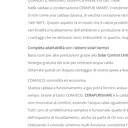
QUANDO IL MASSIMO SIGNIFICA AVERE PIù DEL 100%
Nelle caldaie a condensazione CERAPUR SMART, il rendimento
Si noti come una caldaia classica, di vecchia concezione te
140/160°C. Questo aspetto fa in modo che il calore prodott
vari finalità (riscaldamento dell'ambiente o produzione di 
I vantaggi che ne derivano sono indiscutibili, in quanto, mag
Completa adattabilità con i sistemi solari termici
Bassi costi per alte prestazioni: grazie alla
Solar Control Unit
l’energia gratuita del sole per ottenere acqua calda.
Otterrete quindi un doppio vantaggio: le vostre spese a liv
COM/ECO: comodità ed economia
Questa caldaia a funzionamento a gas potrà fornirvi acqua c
tempo. Grazie al tasto COM/ECO,
CERAPURSmARt
è la cald
non rinuncerai al comfort, essendo l'acqua calda ugualmente
Tutti i pro di un’elettronica semplice e funzionale, quella 
dell'impianto di riscaldamento, anche da parte di chi non 
Utilizzando il comodo schermo multi funzione, consentirà l'im